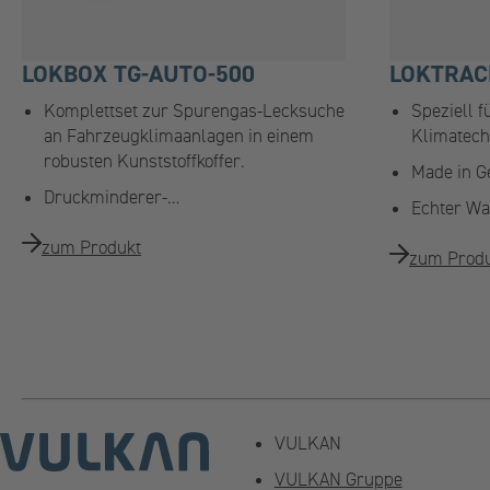
LOKBOX TG-AUTO-500
LOKTRAC
Komplettset zur Spurengas-Lecksuche
Speziell f
an Fahrzeugklimaanlagen in einem
Klimatech
robusten Kunststoffkoffer.
Made in G
Druckminderer-…
Echter Wa
zum Produkt
zum Prod
VULKAN
VULKAN Gruppe