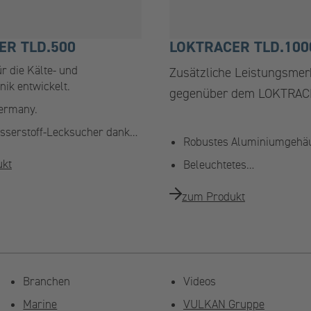
ER TLD.500
LOKTRACER TLD.100
ür die Kälte- und
Zusätzliche Leistungsme
nik entwickelt.
gegenüber dem LOKTRACE
ermany.
sserstoff-Lecksucher dank…
Robustes Aluminiumgehä
ukt
Beleuchtetes…
zum Produkt
Branchen
Videos
Marine
VULKAN Gruppe