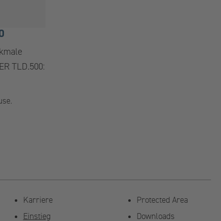
0
rkmale
R TLD.500:
use.
Karriere
Protected Area
Einstieg
Downloads