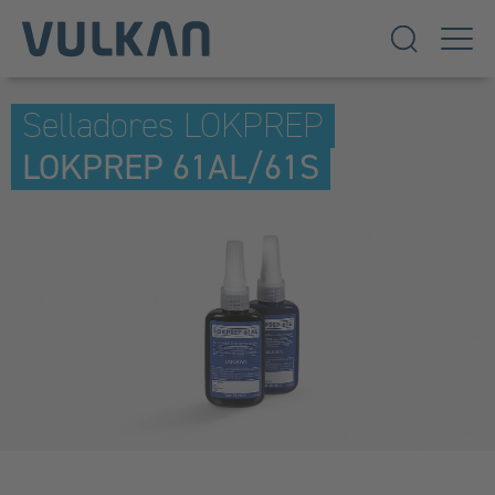
Selladores LOKPREP
LOKPREP 61AL/61S