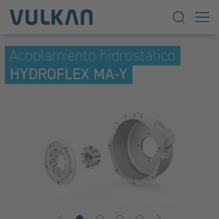
Acoplamiento hidrostático
HYDROFLEX MA-Y