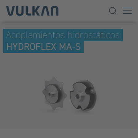
Acoplamientos hidrostáticos
HYDROFLEX MA-S