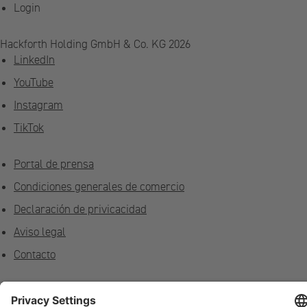
Login
Hackforth Holding GmbH & Co. KG 2026
LinkedIn
YouTube
Instagram
TikTok
Portal de prensa
Condiciones generales de comercio
Declaración de privicacidad
Aviso legal
Contacto
Privacidad